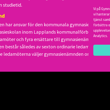
n studietid.
Vi på Gymn
vi hantera
nd
tjänst saml
 har ansvar för den kommunala gymnasieskolan sa
förbättra o
upplevelse 
sieskolan inom Lapplands kommunalförbund. Varje
Analytics.
edamöter och fyra ersättare till gymnasienämnden så
består således av sexton ordinarie ledamöter och s
ie ledamöterna väljer gymnasienämnden ordförande 