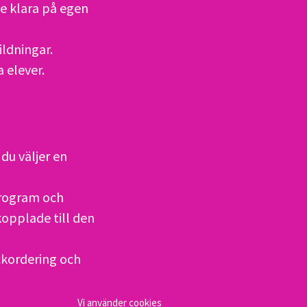
e klara på egen
ldningar.
 elever.
du väljer en
program och
kopplade till den
ckordering och
la lärverktyg
Vi använder cookies