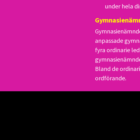
under hela di
Gymnasienäm
Gymnasienämnden
anpassade gymna
fyra ordinarie l
gymnasienämnden 
Bland de ordinar
ordförande.