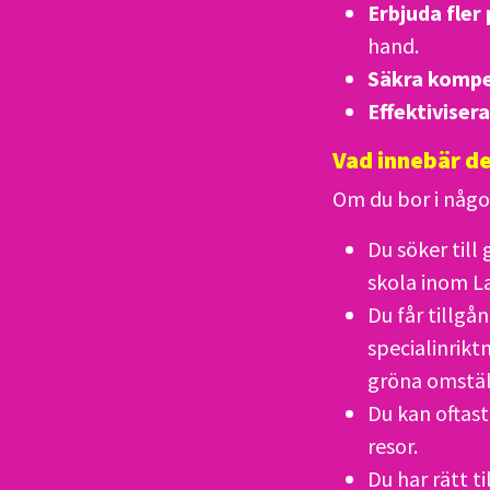
Erbjuda fler
hand.
Säkra kompe
Effektiviser
Vad innebär de
Om du bor i någ
Du söker till
skola inom L
Du får tillgån
specialinrik
gröna omstäl
Du kan oftas
resor.
Du har rätt ti