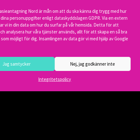
asieantagning Nord är mån om att du ska känna dig trygg med hur
r dina personuppgifter enligt dataskyddslagen GDPR. Via en extern
ar vi in din data om hur du surfar på vår hemsida. Detta för att
mt den
ch analysera hur våra tjänster används, allt för att skapa en så bra
som möjligt för dig. Insamlingen av data gör vi med hjälp av Google
 kommun utser
exton ersättare.
Jag samtycker
Nej, jag godkänner inte
och vice
Integritetspolicy