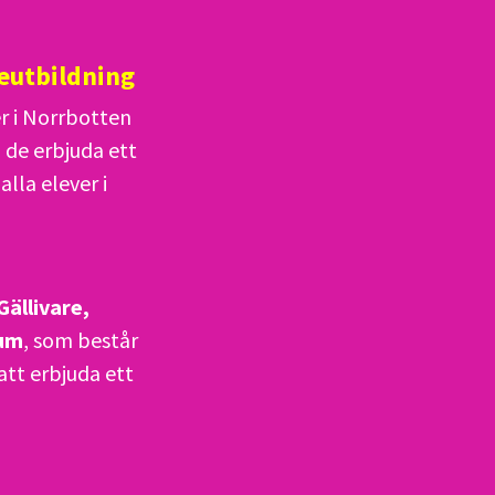
eutbildning
 i Norrbotten
de erbjuda ett
lla elever i
Gällivare,
ium
, som består
tt erbjuda ett