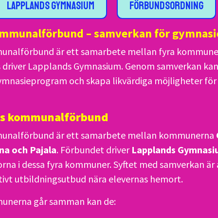
Lapplands Gymnasium
Förbundsordning
mmunalförbund – samverkan för gymnasi
nalförbund är ett samarbete mellan fyra kommuner
 driver Lapplands Gymnasium. Genom samverkan kan 
ymnasieprogram och skapa likvärdiga möjligheter för a
s kommunalförbund
unalförbund är ett samarbete mellan kommunerna
na och Pajala
. Förbundet driver
Lapplands Gymnas
rna i dessa fyra kommuner. Syftet med samverkan är a
ativt utbildningsutbud nära elevernas hemort.
unerna går samman kan de: