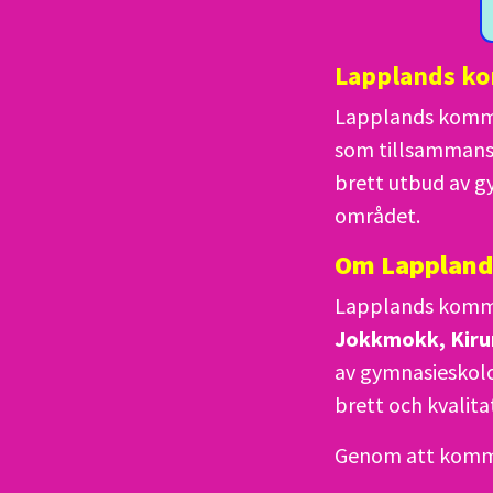
Lapplands ko
Lapplands kommu
som tillsammans
brett utbud av g
området.
Om Lappland
Lapplands komm
Jokkmokk, Kiru
av gymnasieskolo
brett och kvalit
Genom att komm