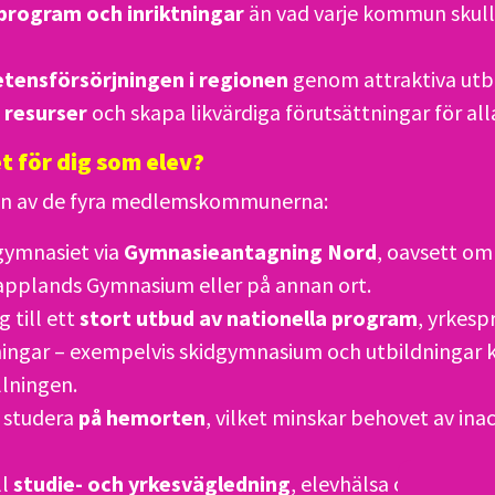
 program och inriktningar
än vad varje kommun skull
tensförsörjningen i regionen
genom attraktiva utbi
a resurser
och skapa likvärdiga förutsättningar för alla
t för dig som elev?
on av de fyra medlemskommunerna:
 gymnasiet via
Gymnasieantagning Nord
, oavsett om 
applands Gymnasium eller på annan ort.
g till ett
stort utbud av nationella program
, yrkes
tningar – exempelvis skidgymnasium och utbildningar 
lningen.
t studera
på hemorten
, vilket minskar behovet av ina
ll
studie- och yrkesvägledning
, elevhälsa och digita